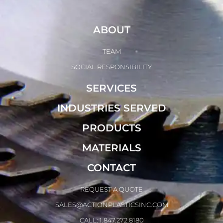
ABOUT
TEAM
SOCIAL RESPONSIBILITY
SERVICES
INDUSTRIES SERVED
PRODUCTS
MATERIALS
CONTACT
REQUEST A QUOTE
SALES@ACTIONPLASTICSINC.COM
CALL: 1.847.272.8180