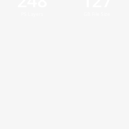
248
127
PS Layers
GB File Size
Lorem ipsum dolor sit amet, consectetur
adipiscing elit. In sollicitudin estnec felis luctus
porttitor. Donec ac accumsan neque. Curabitur
dignissim blandit mi aliquet bibendum. Ipsum
dolor sit amet, consectetur adipiscing elit.
Facebook
Twitter